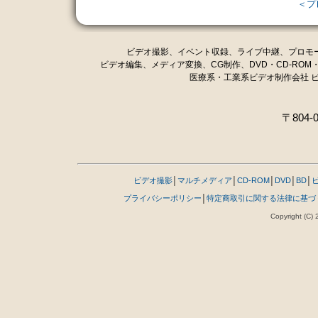
＜プ
ビデオ撮影、イベント収録、ライブ中継、プロモ
ビデオ編集、メディア変換、CG制作、DVD・CD-ROM
医療系・工業系ビデオ制作会社 
〒80
ビデオ撮影
│
マルチメディア
│
CD-ROM
│
DVD
│
BD
│
プライバシーポリシー
│
特定商取引に関する法律に基づ
Copyright (C) 